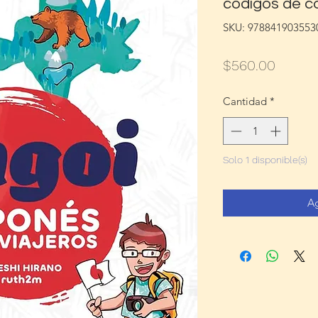
códigos de 
SKU: 978841903553
Precio
$560.00
Cantidad
*
Solo 1 disponible(s)
Ag