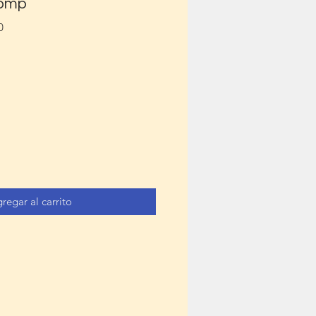
comp
0
regar al carrito