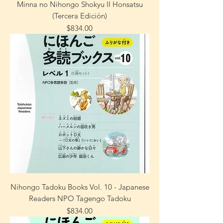
Minna no Nihongo Shokyu II Honsatsu
(Tercera Edición)
Precio
$834.00
Nihongo Tadoku Books Vol. 10 - Japanese
Readers NPO Tagengo Tadoku
Precio
$834.00