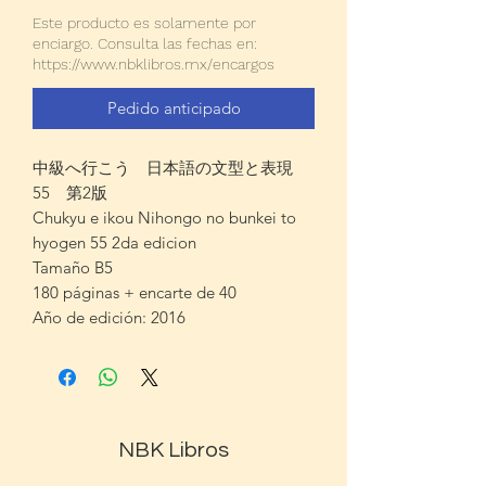
Este producto es solamente por
enciargo. Consulta las fechas en:
https://www.nbklibros.mx/encargos
Pedido anticipado
中級へ行こう 日本語の文型と表現
55 第2版
Chukyu e ikou Nihongo no bunkei to
hyogen 55 2da edicion
Tamaño B5
180 páginas + encarte de 40
Año de edición: 2016
NBK Libros