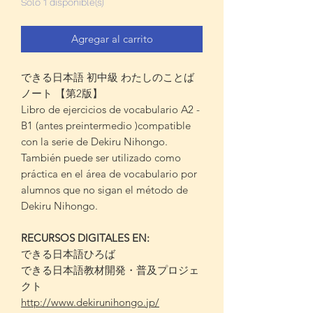
Solo 1 disponible(s)
Agregar al carrito
できる日本語 初中級 わたしのことば
ノート 【第2版】
Libro de ejercicios de vocabulario A2 -
B1 (antes preintermedio )compatible
con la serie de Dekiru Nihongo.
También puede ser utilizado como
práctica en el área de vocabulario por
alumnos que no sigan el método de
Dekiru Nihongo.
RECURSOS DIGITALES EN:
できる日本語ひろば
できる日本語教材開発・普及プロジェ
クト
http://www.dekirunihongo.jp/