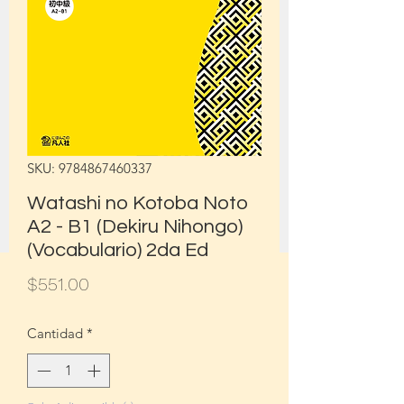
SKU: 9784867460337
Watashi no Kotoba Noto
A2 - B1 (Dekiru Nihongo)
(Vocabulario) 2da Ed
Precio
$551.00
Cantidad
*