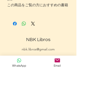
この商品をご覧の方におすすめの書籍
NBK Libros
nbk.libros@gmail.com
WhatsApp 55 5903 9372
(sólo mensajes)
WhatsApp
Email
©2020 por NBK Libros.
Creada con Wix.com