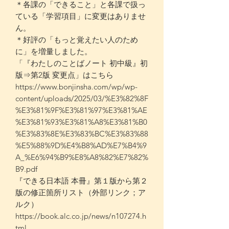
＊各課の「できること」と各課で扱っ
ている「学習項目」に変更はありませ
ん。
＊好評の「もっと覚えたい人のため
に」を増量しました。
「『わたしのことばノート 初中級』初
版⇒第2版 変更点」はこちら
https://www.bonjinsha.com/wp/wp-
content/uploads/2025/03/%E3%82%8F
%E3%81%9F%E3%81%97%E3%81%AE
%E3%81%93%E3%81%A8%E3%81%B0
%E3%83%8E%E3%83%BC%E3%83%88
%E5%88%9D%E4%B8%AD%E7%B4%9
A_%E6%94%B9%E8%A8%82%E7%82%
B9.pdf
『できる日本語 本冊』第１版から第２
版の修正箇所リスト（外部リンク；ア
ルク）
https://book.alc.co.jp/news/n107274.h
tml