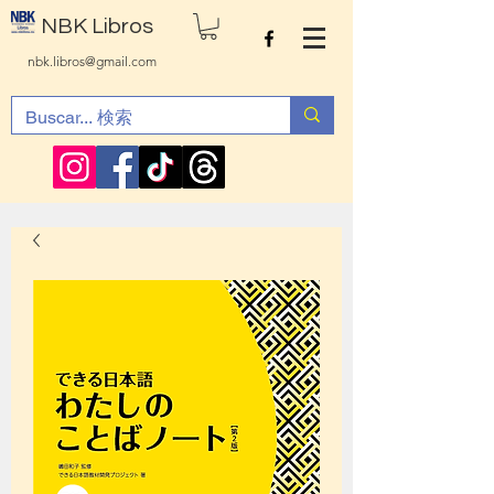
NBK Libros
nbk.libros@gmail.com