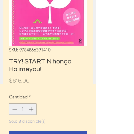
SKU: 9784866391410
TRY! START Nihongo
Hajimeyou!
Precio
$616.00
Cantidad
*
Solo 8 disponible(s)