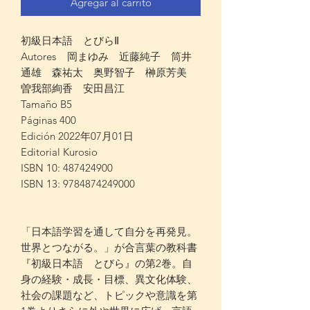
Agregar al carrito
初級日本語 とびらⅡ
Autores 岡まゆみ 近藤純子 筒井
通雄 森祐太 奥野智子 榊原芳美
曽我部絢香 安田昌江
Tamaño B5
Páginas 400
Edición 2022年07月01日
Editorial Kurosio
ISBN 10: 487424900
ISBN 13: 9784874249000
「日本語学習を通して自分を再発見。
世界とつながる。」が合言葉の教科書
『初級日本語 とびら』の第2巻。自
身の経験・成長・目標、異文化体験、
社会の課題など、トピックや意識を第