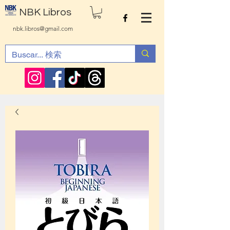
NBK Libros
nbk.libros@gmail.com