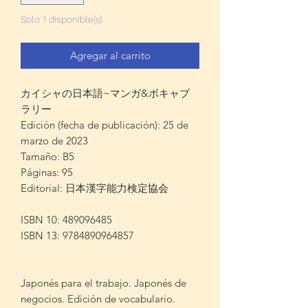
Solo 1 disponible(s)
Agregar al carrito
カイシャの日本語~マンガ&ボキャブ
ラリー
Edición (fecha de publicación): 25 de
marzo de 2023
Tamaño: B5
Páginas: 95
Editorial: 日本漢字能力検定協会
ISBN 10: 489096485
ISBN 13: 9784890964857
Japonés para el trabajo. Japonés de
negocios. Edición de vocabulario.