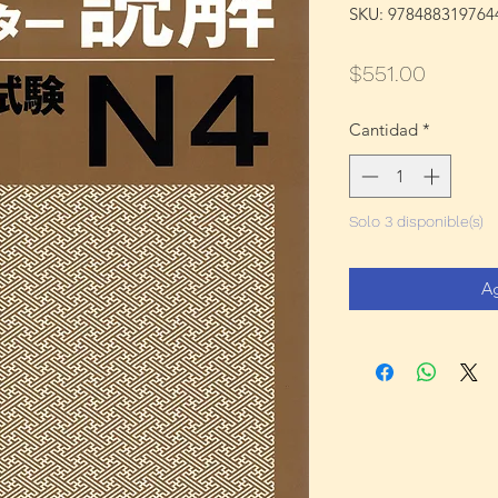
SKU: 978488319764
Precio
$551.00
Cantidad
*
Solo 3 disponible(s)
Ag