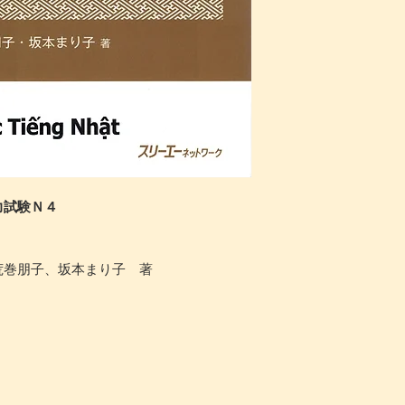
力試験Ｎ４
、荒巻朋子、坂本まり子 著