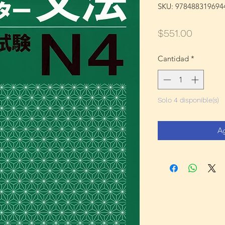
SKU: 978488319694
Precio
$551.00
Cantidad
*
Solo 4 disponible(s)
Ag