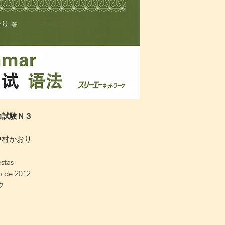
力試験Ｎ３
，中村かおり
stas
io de 2012
ク