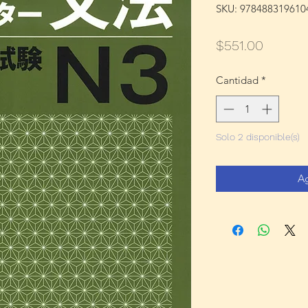
SKU: 978488319610
Precio
$551.00
Cantidad
*
Solo 2 disponible(s)
Ag