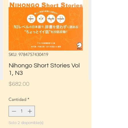
SKU: 9784757430419
Nihongo Short Stories Vol
1, N3
Precio
$682.00
Cantidad
*
Solo 2 disponible(s)