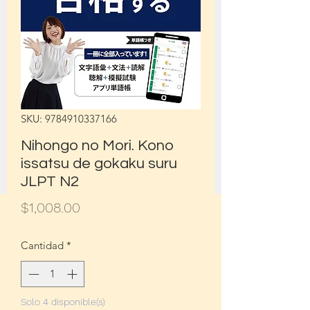
SKU: 9784910337166
Nihongo no Mori. Kono
issatsu de gokaku suru
JLPT N2
Precio
$1,008.00
Cantidad
*
Solo 4 disponible(s)