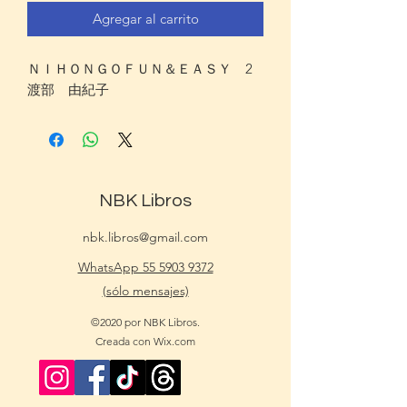
Agregar al carrito
ＮＩＨＯＮＧＯＦＵＮ＆ＥＡＳＹ　2 
渡部　由紀子
NBK Libros
nbk.libros@gmail.com
WhatsApp 55 5903 9372
(sólo mensajes)
©2020 por NBK Libros.
Creada con Wix.com