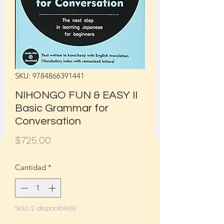
SKU: 9784866391441
NIHONGO FUN & EASY II
Basic Grammar for
Conversation
Precio
$725.00
Cantidad
*
Solo 2 disponible(s)