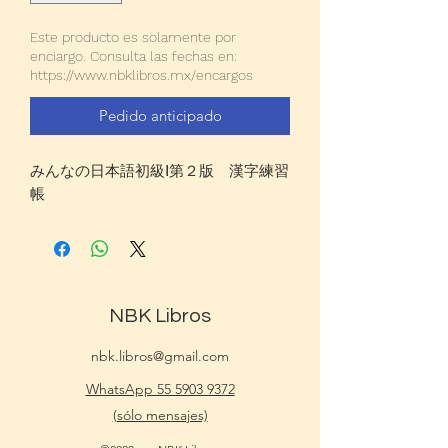
Este producto es solamente por
enciargo. Consulta las fechas en:
https://www.nbklibros.mx/encargos
Pedido anticipado
みんなの日本語初級Ⅰ第２版 漢字練習
帳
NBK Libros
nbk.libros@gmail.com
WhatsApp 55 5903 9372
(sólo mensajes)