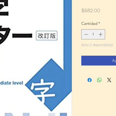
Precio
$682.00
Cantidad
*
Solo 2 disponible(s)
Ag