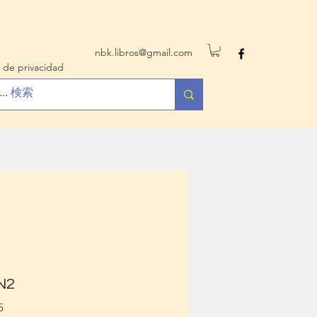
nbk.libros@gmail.com
 de privacidad
 N2
5