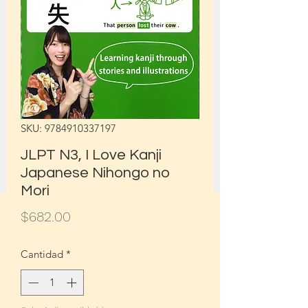
SKU: 9784910337197
JLPT N3, I Love Kanji
Japanese Nihongo no
Mori
Precio
$682.00
Cantidad
*