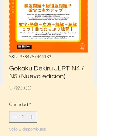
SKU: 9784757444133
Gokaku Dekiru JLPT N4 /
N5 (Nueva edición)
Precio
$769.00
Cantidad
*
Solo 2 disponible(s)