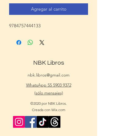
Agregar al carrito
9784757444133
NBK Libros
nbk.libros@gmail.com
WhatsApp 55 5903 9372
(sólo mensajes)
©2020 por NBK Libros.
Creada con Wix.com