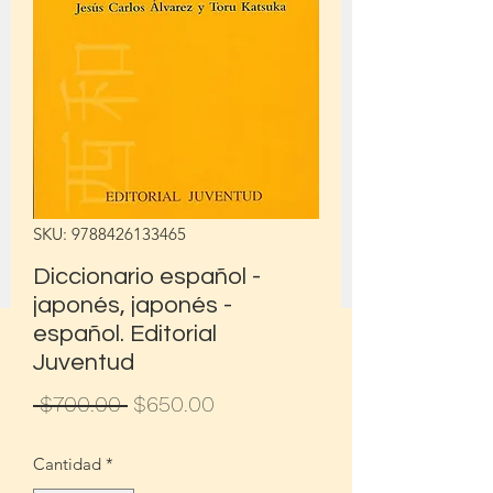
SKU: 9788426133465
Diccionario español -
japonés, japonés -
español. Editorial
Juventud
Precio
Precio
 $700.00 
$650.00
de
Cantidad
*
oferta