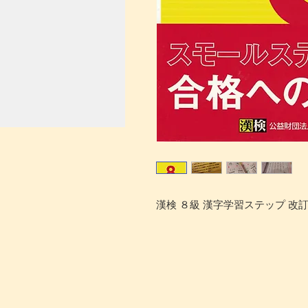
漢検 ８級 漢字学習ステップ 改