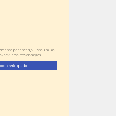
amente por encargo. Consulta las
ww.nbklibros.mx/encargos
dido anticipado