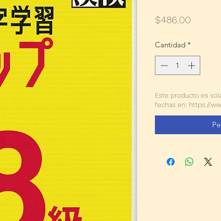
Precio
$486.00
Cantidad
*
Este producto es sol
fechas en: https://w
Pe