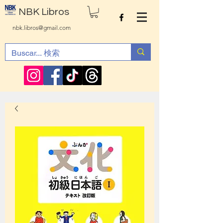
NBK Libros
nbk.libros@gmail.com