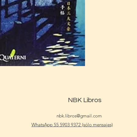
NBK Libros
nbk.libros@gmail.com
WhatsApp 55 5903 9372 (sólo mensajes)