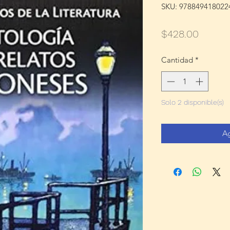
SKU: 978849418022
Precio
$428.00
Cantidad
*
Solo 2 disponible(s)
Ag